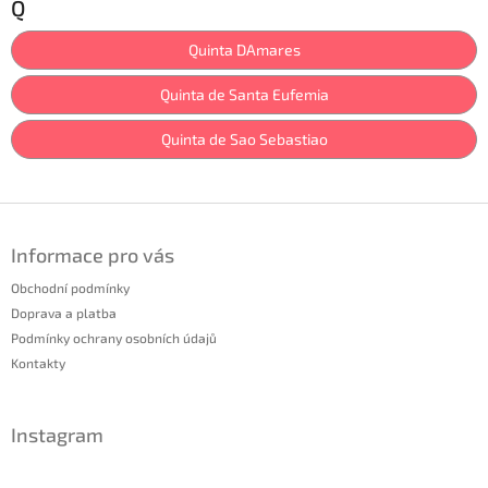
Q
Quinta DAmares
Quinta de Santa Eufemia
Quinta de Sao Sebastiao
Z
á
Informace pro vás
p
a
Obchodní podmínky
t
Doprava a platba
í
Podmínky ochrany osobních údajů
Kontakty
Instagram