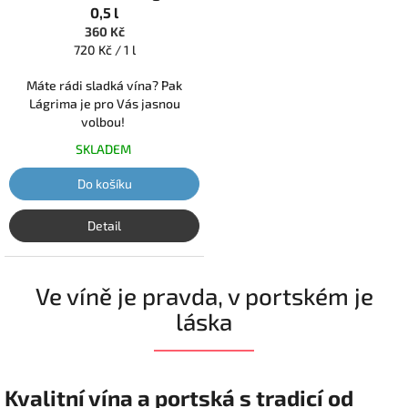
0,5 l
360 Kč
Měrná
720 Kč / 1 l
cena:
Máte rádi sladká vína? Pak
Lágrima je pro Vás jasnou
volbou!
SKLADEM
Do košíku
Detail
Ve víně je pravda, v portském je
láska
Kvalitní vína a portská s tradicí od