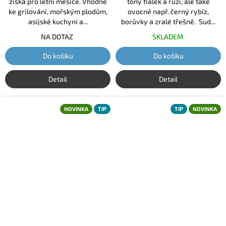
získá pro letní měsíce. Vhodné
tóny fialek a růží, ale také
ke grilování, mořským plodům,
ovocné např. černý rybíz,
asijské kuchyni a...
borůvky a zralé třešně. Sud...
NA DOTAZ
SKLADEM
Do košíku
Do košíku
Detail
Detail
NOVINKA
TIP
TIP
NOVINKA