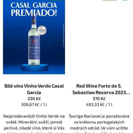
s
k
a
Bílé víno Vinho Verde Casal
Red Wine Forte de S.
Garcia
Sebastiao Reserva 2023
230 Kč
červené víno
370 Kč
Měrná
Měrná
306,67 Kč / 1 l
493,33 Kč / 1 l
cena:
cena:
Nejprodávanější Vinho Verde na
Touriga Nacional je považována
světě. Minerální, svěží, jemně
za královnu portugalských
perlivé, mladé víno, které si Vás
modrých odrůd. Ve vůni ucítíte