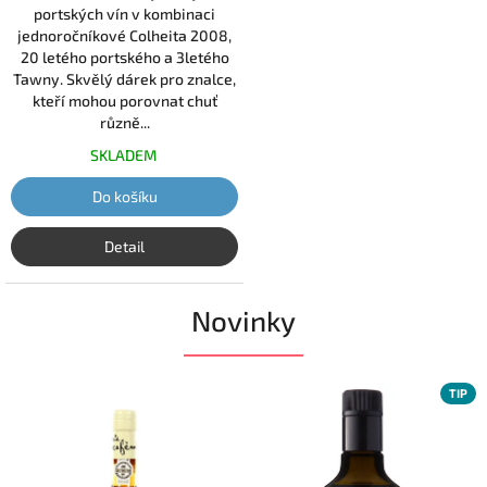
hvězdiček.
portských vín v kombinaci
jednoročníkové Colheita 2008,
20 letého portského a 3letého
Tawny. Skvělý dárek pro znalce,
kteří mohou porovnat chuť
různě...
SKLADEM
Do košíku
Detail
Novinky
TIP