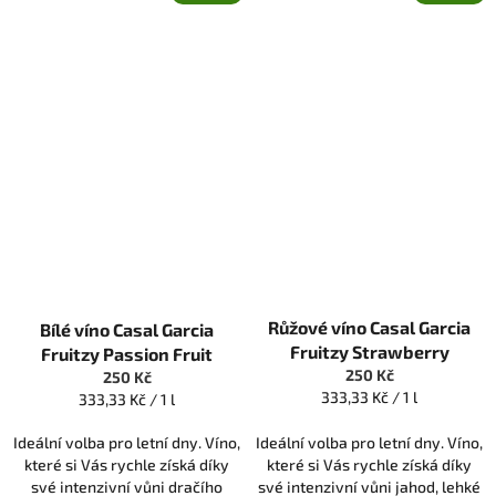
Průměrné
Růžové víno Casal Garcia
Bílé víno Casal Garcia
hodnocení
produktu
Fruitzy Strawberry
Fruitzy Passion Fruit
je
250 Kč
250 Kč
5,0
Měrná
333,33 Kč / 1 l
Měrná
333,33 Kč / 1 l
z
cena:
cena:
5
Ideální volba pro letní dny. Víno,
Ideální volba pro letní dny. Víno,
hvězdiček.
které si Vás rychle získá díky
které si Vás rychle získá díky
své intenzivní vůni dračího
své intenzivní vůni jahod, lehké