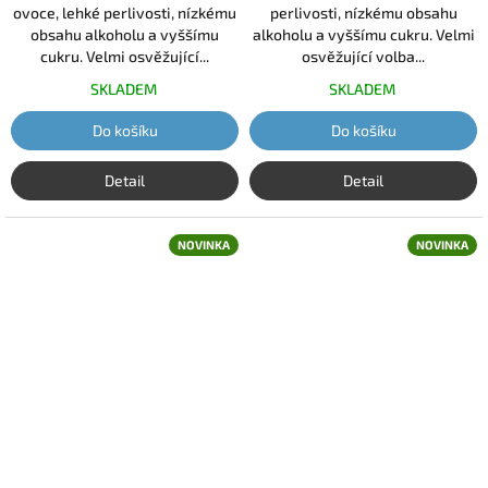
ovoce, lehké perlivosti, nízkému
perlivosti, nízkému obsahu
obsahu alkoholu a vyššímu
alkoholu a vyššímu cukru. Velmi
cukru. Velmi osvěžující...
osvěžující volba...
SKLADEM
SKLADEM
Do košíku
Do košíku
Detail
Detail
NOVINKA
NOVINKA