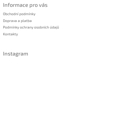
á
Informace pro vás
p
a
Obchodní podmínky
t
Doprava a platba
í
Podmínky ochrany osobních údajů
Kontakty
Instagram