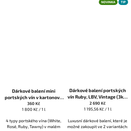
NOVINKA
TIP
Průměrné
Dárkové balení portských
Dárkové balení mini
hodnocení
produktu
vín Ruby, LBV, Vintage (3ks)
portských vín v kartonové
je
0,75 l
2 690 Kč
krabičce (4ks) 0,05 l
360 Kč
3,0
Měrná
1 195,56 Kč / 1 l
Měrná
1 800 Kč / 1 l
z
cena:
cena:
5
4 typy portského vína (White,
Luxusní dárkové balení, které je
hvězdiček.
Rosé, Ruby, Tawny) v malém
možné zakoupit ve 2 variantách: