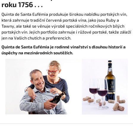
roku 1756 . . .
Quinta de Santa Eufémia produkuje širokou nabídku portských vín,
která zahrnuje tradiční červená portská vína, jako jsou Ruby a
Tawny, ale také se věnuje výrobě speciálních ročníkových bílých
portských vín. Jejich portfolio zahrnuje i růžové portské, takže záleží
jen na Vašich chutích a preferencích.
Quinta de Santa Eufémia je rodinné vinařství s dlouhou historií a
úspěchy na mezinárodních soutěžích.
Z