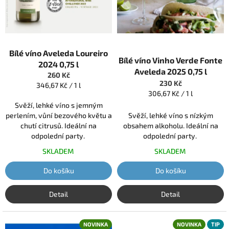
v
d
a
,
Průměrné
Bílé víno Aveleda Loureiro
v
hodnocení
Bílé víno Vinho Verde Fonte
2024 0,75 l
produktu
p
Aveleda 2025 0,75 l
260 Kč
je
o
230 Kč
Měrná
346,67 Kč / 1 l
5,0
Měrná
306,67 Kč / 1 l
cena:
r
z
cena:
Svěží, lehké víno s jemným
t
5
perlením, vůní bezového květu a
Svěží, lehké víno s nízkým
hvězdiček.
s
chutí citrusů. Ideální na
obsahem alkoholu. Ideální na
odpolední party.
odpolední party.
k
é
SKLADEM
SKLADEM
m
Do košíku
Do košíku
j
e
Detail
Detail
l
á
NOVINKA
NOVINKA
TIP