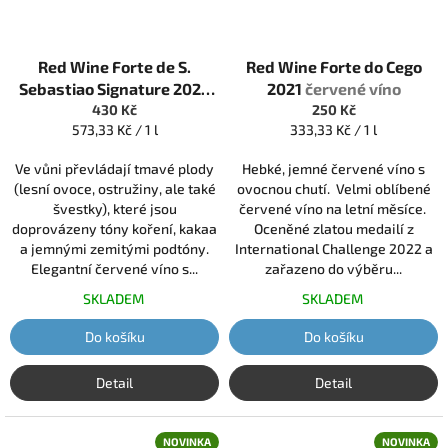
Red Wine Forte de S.
Red Wine Forte do Cego
Sebastiao Signature 2023
2021
červené víno
červené víno
430 Kč
250 Kč
Měrná
Měrná
573,33 Kč / 1 l
333,33 Kč / 1 l
cena:
cena:
Ve vůni převládají tmavé plody
Hebké, jemné červené víno s
(lesní ovoce, ostružiny, ale také
ovocnou chutí. Velmi oblíbené
švestky), které jsou
červené víno na letní měsíce.
doprovázeny tóny koření, kakaa
Oceněné zlatou medailí z
a jemnými zemitými podtóny.
International Challenge 2022 a
Elegantní červené víno s...
zařazeno do výběru...
SKLADEM
SKLADEM
Do košíku
Do košíku
Detail
Detail
NOVINKA
NOVINKA