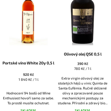
Průměrné
Olivový olej QSE 0,5 l
hodnocení
produktu
Portské víno White 20y 0,5 l
390 Kč
je
Měrná
780 Kč / 1 l
5,0
cena:
z
920 Kč
Extra virgin olivový olej ze
5
Měrná
1 840 Kč / 1 l
stoletých hájů u vinic Quinta de
hvězdiček.
cena:
Santa Eufémia. Ručně sklízené
Hodnocení 94 bodů od Wine
olivy a zpracované pouze
Enthusiast hovoří samo za sebe.
mechanickými postupy za
To prostě musíte ochutnat.
studena. Přírodní a zdravý bio...
SKLADEM
SKLADEM