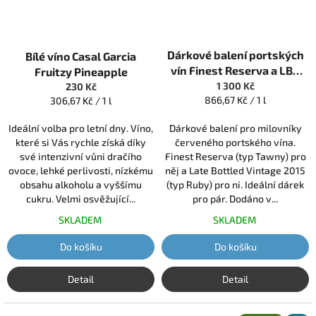
Průměrné
Dárkové balení portských
Bílé víno Casal Garcia
hodnocení
produktu
vín Finest Reserva a LBV
Fruitzy Pineapple
je
2015 (2ks) 0,75 l
1 300 Kč
230 Kč
5,0
Měrná
866,67 Kč / 1 l
Měrná
306,67 Kč / 1 l
z
cena:
cena:
5
Ideální volba pro letní dny. Víno,
Dárkové balení pro milovníky
hvězdiček.
které si Vás rychle získá díky
červeného portského vína.
své intenzivní vůni dračího
Finest Reserva (typ Tawny) pro
ovoce, lehké perlivosti, nízkému
něj a Late Bottled Vintage 2015
obsahu alkoholu a vyššímu
(typ Ruby) pro ni. Ideální dárek
cukru. Velmi osvěžující...
pro pár. Dodáno v...
SKLADEM
SKLADEM
Do košíku
Do košíku
Detail
Detail