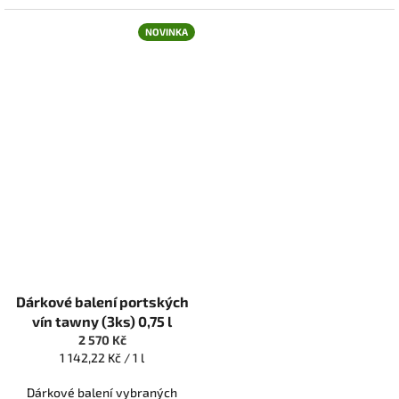
NOVINKA
Průměrné
Dárkové balení portských
hodnocení
produktu
vín tawny (3ks) 0,75 l
je
2 570 Kč
5,0
Měrná
1 142,22 Kč / 1 l
z
cena:
5
Dárkové balení vybraných