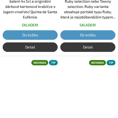
balení 4x 5cl a originální
Ruby selection nebo Tawny
dárkové kartonové krabičce s
selection. Ruby varianta
logem vinařství Quinta de Santa
obsahuje portské typu Ruby,
Eufémia.
které je nejoblíbenějším typem...
SKLADEM
SKLADEM
Do košíku
Do košíku
Detail
Detail
NOVINKA
TIP
NOVINKA
TIP