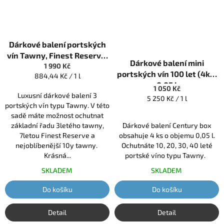
Dárkové balení portských
vín Tawny, Finest Reserve,
Dárkové balení mini
1 990 Kč
10y Tawny (3ks) 0,75 l
portských vín 100 let (4ks)
Měrná
884,44 Kč / 1 l
0,05 l
cena:
1 050 Kč
Luxusní dárkové balení 3
Měrná
5 250 Kč / 1 l
portských vín typu Tawny. V této
cena:
sadě máte možnost ochutnat
základní řadu 3letého tawny,
Dárkové balení Century box
7letou Finest Reserve a
obsahuje 4 ks o objemu 0,05 l.
nejoblíbenější 10y tawny.
Ochutnáte 10, 20, 30, 40 leté
Krásná...
portské víno typu Tawny.
SKLADEM
SKLADEM
Do košíku
Do košíku
Detail
Detail