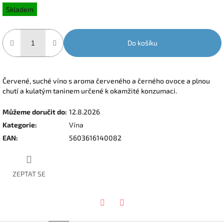
cena:
Skladem
Do košíku
Červené, suché víno s aroma červeného a černého ovoce a plnou
chutí a kulatým taninem určené k okamžité konzumaci.
Můžeme doručit do:
12.8.2026
Kategorie
:
Vína
EAN
:
5603616140082
ZEPTAT SE
Facebook
Twitter