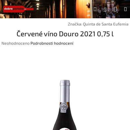
Přejít
Náku
Hledat
na
Přihlášen
obsah
koší
Značka:
Quinta de Santa Eufemia
Červené víno Douro 2021 0,75 l
Průměrné
Neohodnoceno
Podrobnosti hodnocení
hodnocení
produktu
je
0,0
z
5
hvězdiček.