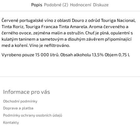
Popis
Podobné (2)
Hodnocení
Diskuze
Červené portugalské víno z oblasti Douro z odrůd Touriga Nacional,
Tinta Roriz, Touriga Francaa Tinta Amarela. Aroma červeného a
černého ovoce, zejména malin a ostružin. Chuť je plná, opulentní s
kulatým taninem a sametovým a dlouhým závěrem připomínající
med a koření. Víno je nefiltrováno.
Vyrobeno pouze 15 000 litrů. Obsah alkoholu 13,5% Objem 0,75 l.
Z
á
Informace pro vás
p
a
Obchodní podmínky
t
Doprava a platba
í
Podmínky ochrany osobních údajů
Kontakty