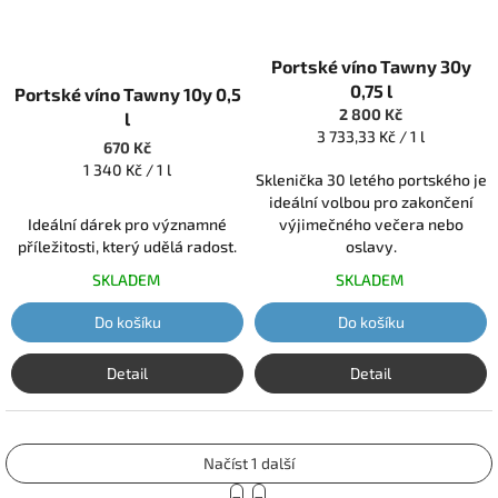
Portské víno Tawny 30y
0,75 l
Portské víno Tawny 10y 0,5
2 800 Kč
l
Měrná
3 733,33 Kč / 1 l
670 Kč
cena:
Měrná
1 340 Kč / 1 l
Sklenička 30 letého portského je
cena:
ideální volbou pro zakončení
Ideální dárek pro významné
výjimečného večera nebo
příležitosti, který udělá radost.
oslavy.
SKLADEM
SKLADEM
Do košíku
Do košíku
Detail
Detail
Načíst 1 další
S