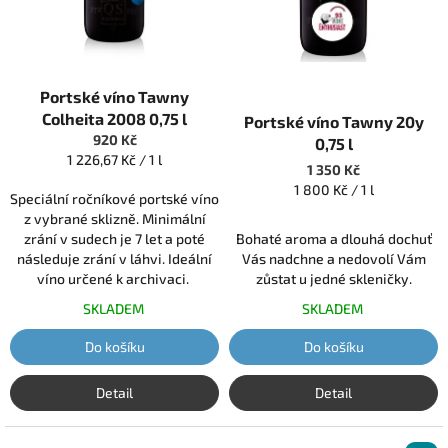
k
t
ů
Průměrné
Portské víno Tawny
hodnocení
Průměrné
produktu
hodnocení
Colheita 2008 0,75 l
Portské víno Tawny 20y
je
produktu
920 Kč
0,75 l
5,0
je
Měrná
1 226,67 Kč / 1 l
1 350 Kč
z
5,0
cena:
Měrná
1 800 Kč / 1 l
5
z
Speciální ročníkové portské víno
cena:
hvězdiček.
5
z vybrané sklizně. Minimální
hvězdiček.
zrání v sudech je 7 let a poté
Bohaté aroma a dlouhá dochuť
následuje zrání v láhvi. Ideální
Vás nadchne a nedovolí Vám
víno určené k archivaci.
zůstat u jedné skleničky.
SKLADEM
SKLADEM
Do košíku
Do košíku
Detail
Detail