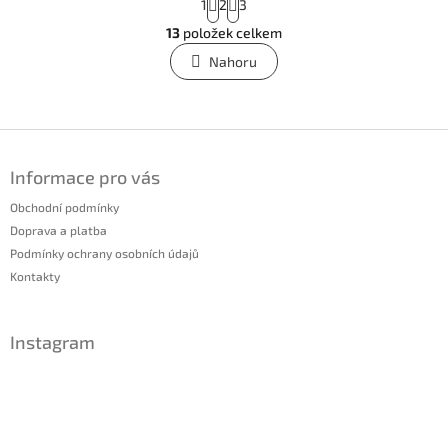
1
2
3
t
O
r
13
položek celkem
v
á
l
Nahoru
n
á
k
o
d
v
a
á
c
Z
n
í
á
í
p
Informace pro vás
p
r
a
Obchodní podmínky
v
t
k
Doprava a platba
í
y
Podmínky ochrany osobních údajů
v
Kontakty
ý
p
i
Instagram
s
u