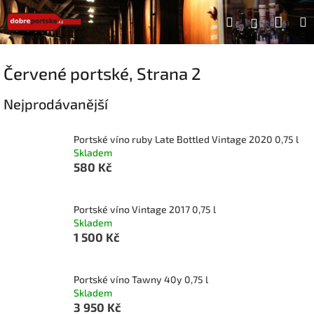
Přejít
Náku
Hledat
na
Přihlášen
obsah
koší
Červené portské
, Strana 2
Nejprodávanější
Portské víno ruby Late Bottled Vintage 2020 0,75 l
Skladem
580 Kč
Portské víno Vintage 2017 0,75 l
Skladem
1 500 Kč
Portské víno Tawny 40y 0,75 l
Skladem
3 950 Kč