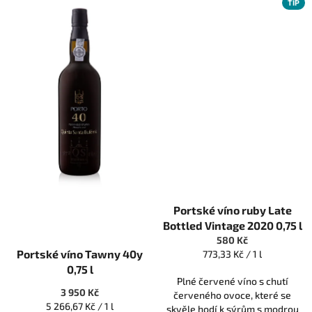
TIP
Portské víno ruby Late
Bottled Vintage 2020 0,75 l
580 Kč
Portské víno Tawny 40y
Měrná
773,33 Kč / 1 l
cena:
0,75 l
Plné červené víno s chutí
3 950 Kč
červeného ovoce, které se
Měrná
5 266,67 Kč / 1 l
skvěle hodí k sýrům s modrou